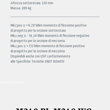
Altezza sottorotaia: 220 mm
Massa: 280 kg
Mk,r,pos ≥ +9,231 kNm momento di flessione positivo
di progetto per la sezione sottorotaia
Mk,c,neg ≥ - 14,24 kNm momento di flessione negativo
di progetto per la sezione di mezzeria
Mk,c,pos ≥ +7,12 kNm momento di flessione positivo
di progetto per la sezione di mezzeria
Disponibili anche con USP conformemente
alle Specifiche Tecniche SNCF IG04013
Leave a Comment
on
M440
PI,
M440
WG,
M440