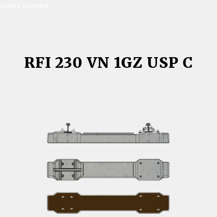
Leave a Comment
on
M458
NPA/NVA,
M248
NPA/NVA
RFI 230 VN 1GZ USP C