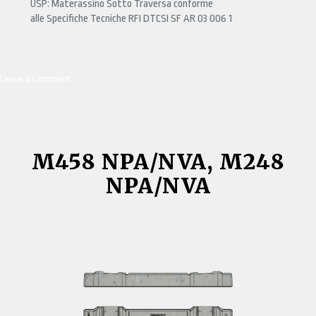
USP: Materassino Sotto Traversa conforme
alle Specifiche Tecniche RFI DTCSI SF AR 03 006 1
Leave a Comment
on
RFI
230/240/260
2VN
G
USP
M458 NPA/NVA, M248
C
NPA/NVA