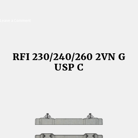
Leave a Comment
on
M240
PI,
M240
WG,
M240
RFI 230/240/260 2VN G
NP/NV
USP C