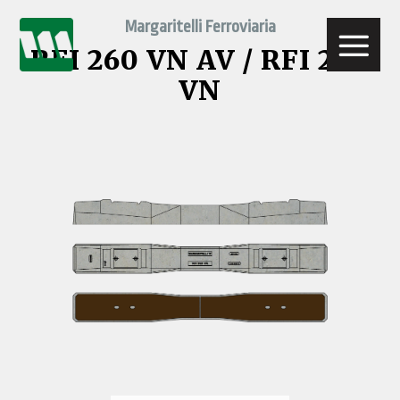
Skip
Margaritelli Ferroviaria
to
content
RFI 260 VN AV / RFI 260
VN