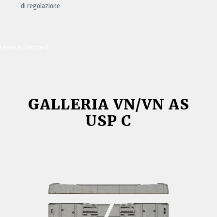
di regolazione
Leave a Comment
on
RG
180-
230
VN
GALLERIA VN/VN AS
USP C