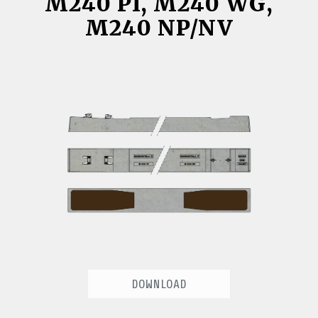
M240 PI, M240 WG,
NP/NV
M240 NP/NV
DOWNLOAD