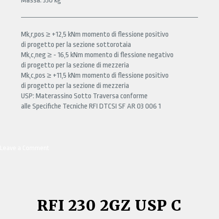
Massa: 330 kg
Mk,r,pos ≥ +12,5 kNm momento di flessione positivo
di progetto per la sezione sottorotaia
Mk,c,neg ≥ - 16,5 kNm momento di flessione negativo
di progetto per la sezione di mezzeria
Mk,c,pos ≥ +11,5 kNm momento di flessione positivo
di progetto per la sezione di mezzeria
USP: Materassino Sotto Traversa conforme
alle Specifiche Tecniche RFI DTCSI SF AR 03 006 1
Leave a Comment
on
RFI
230
VN
1GZ
USP
RFI 230 2GZ USP C
C