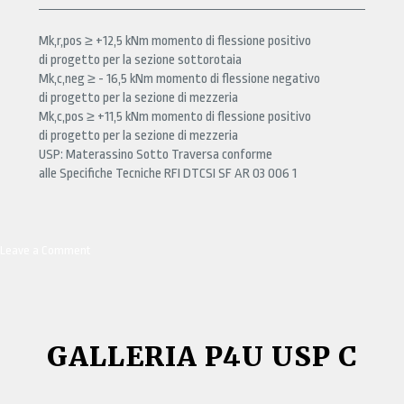
Mk,r,pos ≥ +12,5 kNm momento di flessione positivo
di progetto per la sezione sottorotaia
Mk,c,neg ≥ - 16,5 kNm momento di flessione negativo
di progetto per la sezione di mezzeria
Mk,c,pos ≥ +11,5 kNm momento di flessione positivo
di progetto per la sezione di mezzeria
USP: Materassino Sotto Traversa conforme
alle Specifiche Tecniche RFI DTCSI SF AR 03 006 1
Leave a Comment
on
GALLERIA
VN/VN
AS
USP
C
GALLERIA P4U USP C