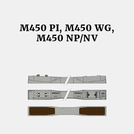
P4U
USP
C
M450 PI, M450 WG,
M450 NP/NV