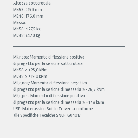
Altezza sottorotaia:
M458: 215,3 mm
M248: 176,0 mm
Massa:
M458: 427,5 kg
M248: 347,0 kg
Mk,r,pos: Momento di flessione positivo
di progetto per la sezione sottorotaia
M458 ≥ +25,0 kNm
M248 ≥ +19,0 kNm
Mk,c,neg: Momento di flessione negativo
di progetto per la sezione di mezzeria ≥ -26,7 kNm
Mk,c,pos: Momento di flessione positivo
di progetto per la sezione di mezzeria ≥ +17,8 kNm
USP: Materassino Sotto Traversa conforme
alle Specifiche Tecniche SNCF IG04013