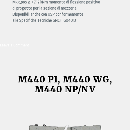
Mk,c,pos ≥ +7,12 kNm momento di flessione positivo
di progetto per la sezione di mezzeria
Disponibili anche con USP conformemente
alle Specifiche Tecniche SNCF IG04013
Leave a Comment
on
M450
PI,
M450
WG,
M450
M440 PI, M440 WG,
NP/NV
M440 NP/NV