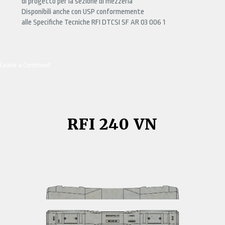
di progetto per la sezione di mezzeria
Disponibili anche con USP conformemente
alle Specifiche Tecniche RFI DTCSI SF AR 03 006 1
Leave a Comment
on
RFI
260
VN
AV
/
RFI 240 VN
RFI
260
VN